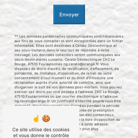
Envoyer
** Les données personnelles communiquées sont nécessaires
aux fins de vous contacter et sont enregistrées dans un fichier
informatisé. Elles sont destinées à Cerato Géotechnique et
ses sous-traitants dans le seul but de répondre à votre
message. Les données collectées seront communiquées aux
seuls destinataires suivants: Cerato Géotechnique ZAC Le
Rouge, 47510 Foulayronnes ng.cerato@orange.fr. Vous
disposez de droits d’accès, de rectification, d’effacement, de
portabilité, de limitation, d’opposition, de retrait de votre
consentement à tout moment et du droit d’introduire une
réclamation auprès d’une autorité de contrôle, ainsi que
d’organiser le sort de vos données post-mortem. Vous pouvez
exercer ces droits par voie postale à l'adresse ZAC Le Rouge,
47510 Foulayronnes ou par courrier électronique à l'adresse
ng.cerato@orange.fr. Un justificatif d'identité pourra vous être
demandé. Nous conservons vos données pendant la période
de prise de contact puis pendant la durée de prescription
légale aux fins probatoires et de gestion des contentieux.
Vous avez le droit de vous inscrire sur la liste d'opposition au
démarchage téléphonique, disponible à cette adresse:
Bloctel.gouv.fr
. Consultez le site cnil.fr pour plus
Ce site utilise des cookies
d’informations sur vos droits.
et vous donne le contrôle