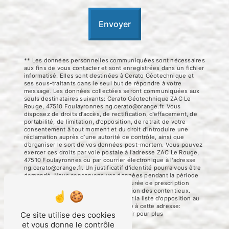
Envoyer
** Les données personnelles communiquées sont nécessaires
aux fins de vous contacter et sont enregistrées dans un fichier
informatisé. Elles sont destinées à Cerato Géotechnique et
ses sous-traitants dans le seul but de répondre à votre
message. Les données collectées seront communiquées aux
seuls destinataires suivants: Cerato Géotechnique ZAC Le
Rouge, 47510 Foulayronnes ng.cerato@orange.fr. Vous
disposez de droits d’accès, de rectification, d’effacement, de
portabilité, de limitation, d’opposition, de retrait de votre
consentement à tout moment et du droit d’introduire une
réclamation auprès d’une autorité de contrôle, ainsi que
d’organiser le sort de vos données post-mortem. Vous pouvez
exercer ces droits par voie postale à l'adresse ZAC Le Rouge,
47510 Foulayronnes ou par courrier électronique à l'adresse
ng.cerato@orange.fr. Un justificatif d'identité pourra vous être
demandé. Nous conservons vos données pendant la période
de prise de contact puis pendant la durée de prescription
légale aux fins probatoires et de gestion des contentieux.
Vous avez le droit de vous inscrire sur la liste d'opposition au
démarchage téléphonique, disponible à cette adresse:
Bloctel.gouv.fr
. Consultez le site cnil.fr pour plus
Ce site utilise des cookies
d’informations sur vos droits.
et vous donne le contrôle