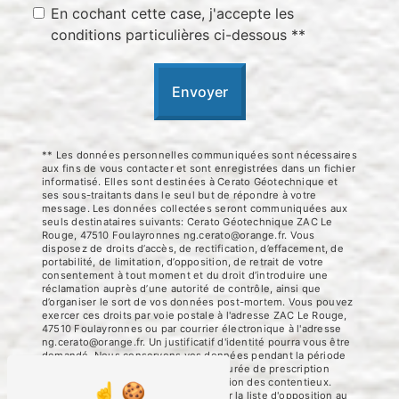
En cochant cette case, j'accepte les
conditions particulières ci-dessous **
Envoyer
** Les données personnelles communiquées sont nécessaires
aux fins de vous contacter et sont enregistrées dans un fichier
informatisé. Elles sont destinées à Cerato Géotechnique et
ses sous-traitants dans le seul but de répondre à votre
message. Les données collectées seront communiquées aux
seuls destinataires suivants: Cerato Géotechnique ZAC Le
Rouge, 47510 Foulayronnes ng.cerato@orange.fr. Vous
disposez de droits d’accès, de rectification, d’effacement, de
portabilité, de limitation, d’opposition, de retrait de votre
consentement à tout moment et du droit d’introduire une
réclamation auprès d’une autorité de contrôle, ainsi que
d’organiser le sort de vos données post-mortem. Vous pouvez
exercer ces droits par voie postale à l'adresse ZAC Le Rouge,
47510 Foulayronnes ou par courrier électronique à l'adresse
ng.cerato@orange.fr. Un justificatif d'identité pourra vous être
demandé. Nous conservons vos données pendant la période
de prise de contact puis pendant la durée de prescription
légale aux fins probatoires et de gestion des contentieux.
Vous avez le droit de vous inscrire sur la liste d'opposition au