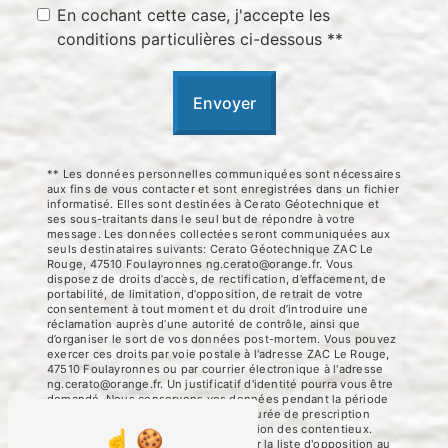
En cochant cette case, j'accepte les
conditions particulières ci-dessous **
Envoyer
** Les données personnelles communiquées sont nécessaires
aux fins de vous contacter et sont enregistrées dans un fichier
informatisé. Elles sont destinées à Cerato Géotechnique et
ses sous-traitants dans le seul but de répondre à votre
message. Les données collectées seront communiquées aux
seuls destinataires suivants: Cerato Géotechnique ZAC Le
Rouge, 47510 Foulayronnes ng.cerato@orange.fr. Vous
disposez de droits d’accès, de rectification, d’effacement, de
portabilité, de limitation, d’opposition, de retrait de votre
consentement à tout moment et du droit d’introduire une
réclamation auprès d’une autorité de contrôle, ainsi que
d’organiser le sort de vos données post-mortem. Vous pouvez
exercer ces droits par voie postale à l'adresse ZAC Le Rouge,
47510 Foulayronnes ou par courrier électronique à l'adresse
ng.cerato@orange.fr. Un justificatif d'identité pourra vous être
demandé. Nous conservons vos données pendant la période
de prise de contact puis pendant la durée de prescription
légale aux fins probatoires et de gestion des contentieux.
Vous avez le droit de vous inscrire sur la liste d'opposition au