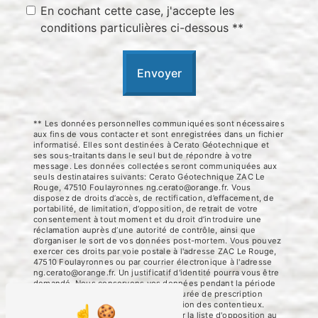
En cochant cette case, j'accepte les
conditions particulières ci-dessous **
Envoyer
** Les données personnelles communiquées sont nécessaires
aux fins de vous contacter et sont enregistrées dans un fichier
informatisé. Elles sont destinées à Cerato Géotechnique et
ses sous-traitants dans le seul but de répondre à votre
message. Les données collectées seront communiquées aux
seuls destinataires suivants: Cerato Géotechnique ZAC Le
Rouge, 47510 Foulayronnes ng.cerato@orange.fr. Vous
disposez de droits d’accès, de rectification, d’effacement, de
portabilité, de limitation, d’opposition, de retrait de votre
consentement à tout moment et du droit d’introduire une
réclamation auprès d’une autorité de contrôle, ainsi que
d’organiser le sort de vos données post-mortem. Vous pouvez
exercer ces droits par voie postale à l'adresse ZAC Le Rouge,
47510 Foulayronnes ou par courrier électronique à l'adresse
ng.cerato@orange.fr. Un justificatif d'identité pourra vous être
demandé. Nous conservons vos données pendant la période
de prise de contact puis pendant la durée de prescription
légale aux fins probatoires et de gestion des contentieux.
Vous avez le droit de vous inscrire sur la liste d'opposition au