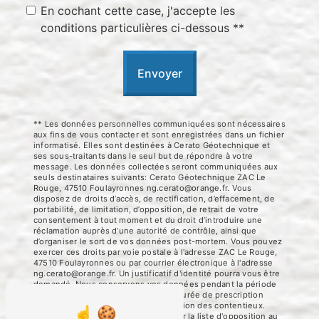
En cochant cette case, j'accepte les
conditions particulières ci-dessous **
Envoyer
** Les données personnelles communiquées sont nécessaires
aux fins de vous contacter et sont enregistrées dans un fichier
informatisé. Elles sont destinées à Cerato Géotechnique et
ses sous-traitants dans le seul but de répondre à votre
message. Les données collectées seront communiquées aux
seuls destinataires suivants: Cerato Géotechnique ZAC Le
Rouge, 47510 Foulayronnes ng.cerato@orange.fr. Vous
disposez de droits d’accès, de rectification, d’effacement, de
portabilité, de limitation, d’opposition, de retrait de votre
consentement à tout moment et du droit d’introduire une
réclamation auprès d’une autorité de contrôle, ainsi que
d’organiser le sort de vos données post-mortem. Vous pouvez
exercer ces droits par voie postale à l'adresse ZAC Le Rouge,
47510 Foulayronnes ou par courrier électronique à l'adresse
ng.cerato@orange.fr. Un justificatif d'identité pourra vous être
demandé. Nous conservons vos données pendant la période
de prise de contact puis pendant la durée de prescription
légale aux fins probatoires et de gestion des contentieux.
Vous avez le droit de vous inscrire sur la liste d'opposition au