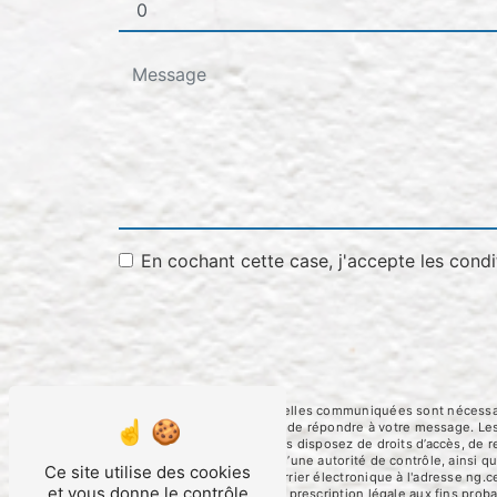
En cochant cette case, j'accepte les condi
** Les données personnelles communiquées sont nécessaires
traitants dans le seul but de répondre à votre message. 
ng.cerato@orange.fr. Vous disposez de droits d’accès, de rec
une réclamation auprès d’une autorité de contrôle, ainsi 
Ce site utilise des cookies
Foulayronnes ou par courrier électronique à l'adresse ng.c
et vous donne le contrôle
puis pendant la durée de prescription légale aux fins proba