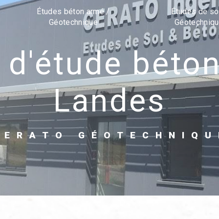
Études béton armé /
Études de so
Géotechnique
Géotechniq
Landes
CERATO GÉOTECHNIQU