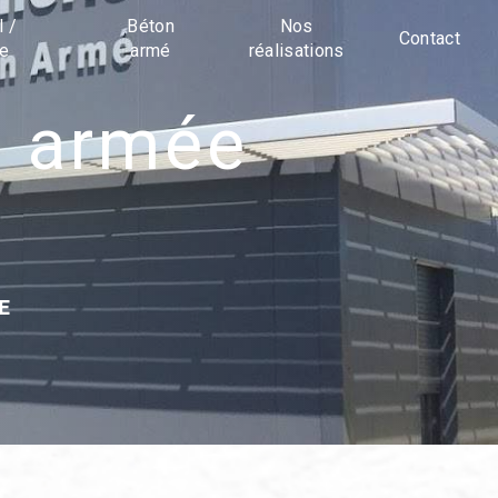
l /
Béton
Nos
Contact
ue
armé
réalisations
E