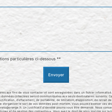
tions particulières ci-dessous **
Envoyer
 aux fins de vous contacter et sont enregistrées dans un fichier informatisé.
Les données collectées seront communiquées aux seuls destinataires suivants:
tification, d’effacement, de portabilité, de limitation, d’opposition, de retrait
que d’organiser le sort de vos données post-mortem. Vous pouvez exercer ces dro
erato@orange.fr. Un justificatif d'identité pourra vous être demandé. Nous con
toires et de gestion des contentieux. Vous avez le droit de vous inscrire sur la