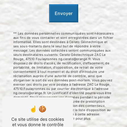
Envoyer
** Les données personnelles communiquées sont nécessaires
aux fins de vous contacter et sont enregistrées dans un fichier
informatisé. Elles sont destinées à Cerato Géotechnique et
ses sous-traitants dans le seul but de répondre à votre
message. Les données collectées seront communiquées aux
seuls destinataires suivants: Cerato Géotechnique ZAC Le
Rouge, 47510 Foulayronnes ng.cerato@orange.fr. Vous
disposez de droits d’accès, de rectification, d’effacement, de
portabilité, de limitation, d’opposition, de retrait de votre
consentement à tout moment et du droit d’introduire une
réclamation auprès d’une autorité de contrôle, ainsi que
d’organiser le sort de vos données post-mortem. Vous pouvez
exercer ces droits par voie postale à l'adresse ZAC Le Rouge,
47510 Foulayronnes ou par courrier électronique à l'adresse
ng.cerato@orange.fr. Un justificatif d'identité pourra vous être
demandé. Nous conservons vos données pendant la période
de prise de contact puis pendant la durée de prescription
légale aux fins probatoires et de gestion des contentieux.
Vous avez le droit de vous inscrire sur la liste d'opposition au
démarchage téléphonique, disponible à cette adresse:
Bloctel.gouv.fr
. Consultez le site cnil.fr pour plus
Ce site utilise des cookies
d’informations sur vos droits.
et vous donne le contrôle