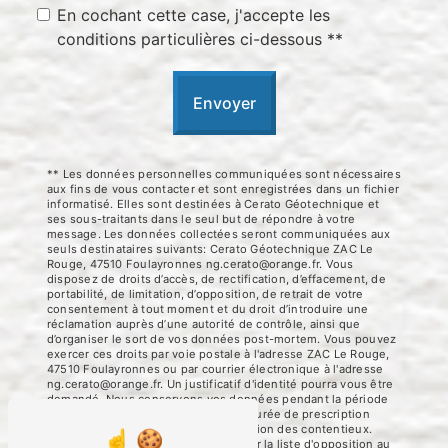
En cochant cette case, j'accepte les
conditions particulières ci-dessous **
Envoyer
** Les données personnelles communiquées sont nécessaires
aux fins de vous contacter et sont enregistrées dans un fichier
informatisé. Elles sont destinées à Cerato Géotechnique et
ses sous-traitants dans le seul but de répondre à votre
message. Les données collectées seront communiquées aux
seuls destinataires suivants: Cerato Géotechnique ZAC Le
Rouge, 47510 Foulayronnes ng.cerato@orange.fr. Vous
disposez de droits d’accès, de rectification, d’effacement, de
portabilité, de limitation, d’opposition, de retrait de votre
consentement à tout moment et du droit d’introduire une
réclamation auprès d’une autorité de contrôle, ainsi que
d’organiser le sort de vos données post-mortem. Vous pouvez
exercer ces droits par voie postale à l'adresse ZAC Le Rouge,
47510 Foulayronnes ou par courrier électronique à l'adresse
ng.cerato@orange.fr. Un justificatif d'identité pourra vous être
demandé. Nous conservons vos données pendant la période
de prise de contact puis pendant la durée de prescription
légale aux fins probatoires et de gestion des contentieux.
Vous avez le droit de vous inscrire sur la liste d'opposition au