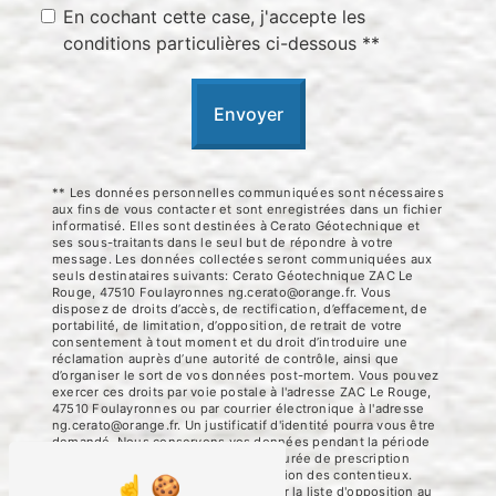
En cochant cette case, j'accepte les
conditions particulières ci-dessous **
Envoyer
** Les données personnelles communiquées sont nécessaires
aux fins de vous contacter et sont enregistrées dans un fichier
informatisé. Elles sont destinées à Cerato Géotechnique et
ses sous-traitants dans le seul but de répondre à votre
message. Les données collectées seront communiquées aux
seuls destinataires suivants: Cerato Géotechnique ZAC Le
Rouge, 47510 Foulayronnes ng.cerato@orange.fr. Vous
disposez de droits d’accès, de rectification, d’effacement, de
portabilité, de limitation, d’opposition, de retrait de votre
consentement à tout moment et du droit d’introduire une
réclamation auprès d’une autorité de contrôle, ainsi que
d’organiser le sort de vos données post-mortem. Vous pouvez
exercer ces droits par voie postale à l'adresse ZAC Le Rouge,
47510 Foulayronnes ou par courrier électronique à l'adresse
ng.cerato@orange.fr. Un justificatif d'identité pourra vous être
demandé. Nous conservons vos données pendant la période
de prise de contact puis pendant la durée de prescription
légale aux fins probatoires et de gestion des contentieux.
Vous avez le droit de vous inscrire sur la liste d'opposition au