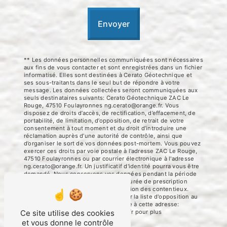
Envoyer
** Les données personnelles communiquées sont nécessaires
aux fins de vous contacter et sont enregistrées dans un fichier
informatisé. Elles sont destinées à Cerato Géotechnique et
ses sous-traitants dans le seul but de répondre à votre
message. Les données collectées seront communiquées aux
seuls destinataires suivants: Cerato Géotechnique ZAC Le
Rouge, 47510 Foulayronnes ng.cerato@orange.fr. Vous
disposez de droits d’accès, de rectification, d’effacement, de
portabilité, de limitation, d’opposition, de retrait de votre
consentement à tout moment et du droit d’introduire une
réclamation auprès d’une autorité de contrôle, ainsi que
d’organiser le sort de vos données post-mortem. Vous pouvez
exercer ces droits par voie postale à l'adresse ZAC Le Rouge,
47510 Foulayronnes ou par courrier électronique à l'adresse
ng.cerato@orange.fr. Un justificatif d'identité pourra vous être
demandé. Nous conservons vos données pendant la période
de prise de contact puis pendant la durée de prescription
légale aux fins probatoires et de gestion des contentieux.
Vous avez le droit de vous inscrire sur la liste d'opposition au
démarchage téléphonique, disponible à cette adresse:
Bloctel.gouv.fr
. Consultez le site cnil.fr pour plus
Ce site utilise des cookies
d’informations sur vos droits.
et vous donne le contrôle