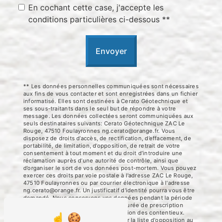
En cochant cette case, j'accepte les
conditions particulières ci-dessous **
Envoyer
** Les données personnelles communiquées sont nécessaires
aux fins de vous contacter et sont enregistrées dans un fichier
informatisé. Elles sont destinées à Cerato Géotechnique et
ses sous-traitants dans le seul but de répondre à votre
message. Les données collectées seront communiquées aux
seuls destinataires suivants: Cerato Géotechnique ZAC Le
Rouge, 47510 Foulayronnes ng.cerato@orange.fr. Vous
disposez de droits d’accès, de rectification, d’effacement, de
portabilité, de limitation, d’opposition, de retrait de votre
consentement à tout moment et du droit d’introduire une
réclamation auprès d’une autorité de contrôle, ainsi que
d’organiser le sort de vos données post-mortem. Vous pouvez
exercer ces droits par voie postale à l'adresse ZAC Le Rouge,
47510 Foulayronnes ou par courrier électronique à l'adresse
ng.cerato@orange.fr. Un justificatif d'identité pourra vous être
demandé. Nous conservons vos données pendant la période
de prise de contact puis pendant la durée de prescription
légale aux fins probatoires et de gestion des contentieux.
Vous avez le droit de vous inscrire sur la liste d'opposition au