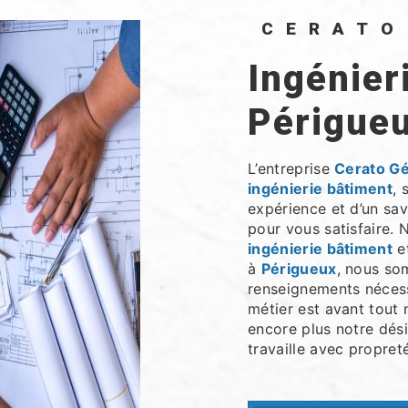
CERAT
ingénierie bâtiment à
Périgue
L’entreprise
Cerato G
ingénierie bâtiment
, 
expérience et d’un sav
pour vous satisfaire.
ingénierie bâtiment
et
à
Périgueux
, nous so
renseignements nécess
métier est avant tout 
encore plus notre dési
travaille avec propreté