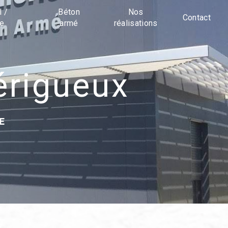
l /
Béton
Nos
Contact
ue
armé
réalisations
érigueux
E