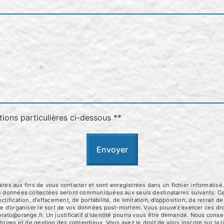
tions particulières ci-dessous **
Envoyer
 aux fins de vous contacter et sont enregistrées dans un fichier informatisé.
Les données collectées seront communiquées aux seuls destinataires suivants:
tification, d’effacement, de portabilité, de limitation, d’opposition, de retrait
que d’organiser le sort de vos données post-mortem. Vous pouvez exercer ces dro
erato@orange.fr. Un justificatif d'identité pourra vous être demandé. Nous con
toires et de gestion des contentieux. Vous avez le droit de vous inscrire sur la