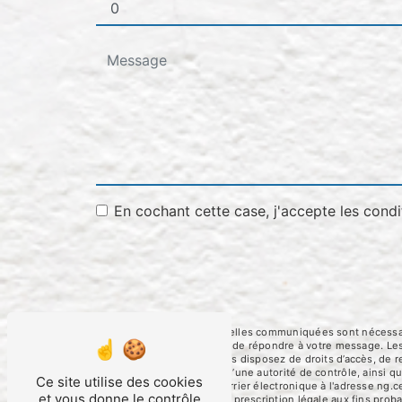
En cochant cette case, j'accepte les condi
** Les données personnelles communiquées sont nécessaires
traitants dans le seul but de répondre à votre message. 
ng.cerato@orange.fr. Vous disposez de droits d’accès, de rec
une réclamation auprès d’une autorité de contrôle, ainsi 
Ce site utilise des cookies
Foulayronnes ou par courrier électronique à l'adresse ng.c
et vous donne le contrôle
puis pendant la durée de prescription légale aux fins proba