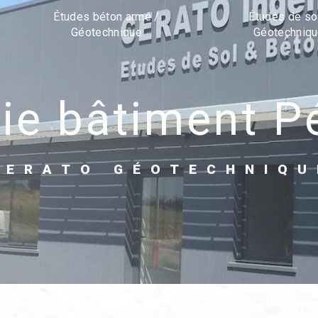
Études béton armé /
Études de so
Géotechnique
Géotechniq
rie bâtiment P
CERATO GÉOTECHNIQU