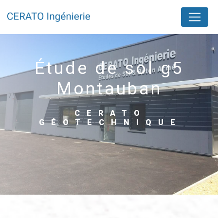
Panneau de gestion des cookies
étude de sol g5
Montauban
CERATO
GÉOTECHNIQUE