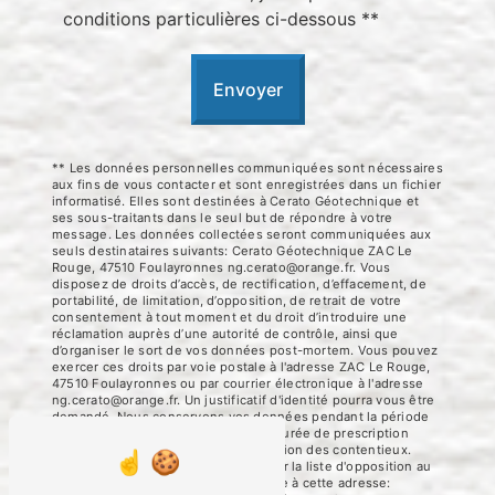
conditions particulières ci-dessous **
Envoyer
** Les données personnelles communiquées sont nécessaires
aux fins de vous contacter et sont enregistrées dans un fichier
informatisé. Elles sont destinées à Cerato Géotechnique et
ses sous-traitants dans le seul but de répondre à votre
message. Les données collectées seront communiquées aux
seuls destinataires suivants: Cerato Géotechnique ZAC Le
Rouge, 47510 Foulayronnes ng.cerato@orange.fr. Vous
disposez de droits d’accès, de rectification, d’effacement, de
portabilité, de limitation, d’opposition, de retrait de votre
consentement à tout moment et du droit d’introduire une
réclamation auprès d’une autorité de contrôle, ainsi que
d’organiser le sort de vos données post-mortem. Vous pouvez
exercer ces droits par voie postale à l'adresse ZAC Le Rouge,
47510 Foulayronnes ou par courrier électronique à l'adresse
ng.cerato@orange.fr. Un justificatif d'identité pourra vous être
demandé. Nous conservons vos données pendant la période
de prise de contact puis pendant la durée de prescription
légale aux fins probatoires et de gestion des contentieux.
Vous avez le droit de vous inscrire sur la liste d'opposition au
démarchage téléphonique, disponible à cette adresse: