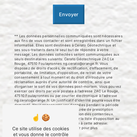
Envoyer
** Les données personnelles communiquées sont nécessaires
aux fins de vous contacter et sont enregistrées dans un fichier
informatisé. Elles sont destinées à Cerato Géotechnique et
ses sous-traitants dans le seul but de répondre à votre
message. Les données collectées seront communiquées aux
seuls destinataires suivants: Cerato Géotechnique ZAC Le
Rouge, 47510 Foulayronnes ng.cerato@orange.fr. Vous
disposez de droits d’accès, de rectification, d’effacement, de
portabilité, de limitation, d’opposition, de retrait de votre
consentement à tout moment et du droit d’introduire une
réclamation auprès d’une autorité de contrôle, ainsi que
d’organiser le sort de vos données post-mortem. Vous pouvez
exercer ces droits par voie postale à l'adresse ZAC Le Rouge,
47510 Foulayronnes ou par courrier électronique à l'adresse
ng.cerato@orange.fr. Un justificatif d'identité pourra vous être
demandé. Nous conservons vos données pendant la période
de prise de contact puis pendant la durée de prescription
légale aux fins probatoires et de gestion des contentieux.
Vous avez le droit de vous inscrire sur la liste d'opposition au
démarchage téléphonique, disponible à cette adresse:
Bloctel.gouv.fr
. Consultez le site cnil.fr pour plus
Ce site utilise des cookies
d’informations sur vos droits.
et vous donne le contrôle