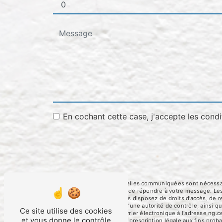
En cochant cette case, j'accepte les condi
** Les données personnelles communiquées sont nécessaires
traitants dans le seul but de répondre à votre message. 
ng.cerato@orange.fr. Vous disposez de droits d’accès, de rec
une réclamation auprès d’une autorité de contrôle, ainsi 
Ce site utilise des cookies
Foulayronnes ou par courrier électronique à l'adresse ng.c
et vous donne le contrôle
puis pendant la durée de prescription légale aux fins proba