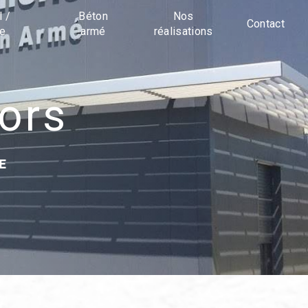
l /
Béton
Nos
Contact
ue
armé
réalisations
hors
E