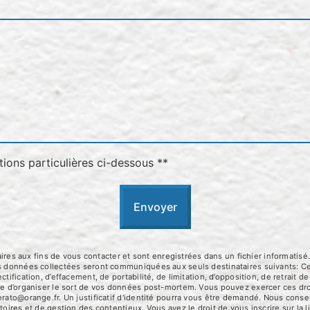
tions particulières ci-dessous **
Envoyer
 aux fins de vous contacter et sont enregistrées dans un fichier informatisé.
Les données collectées seront communiquées aux seuls destinataires suivants:
tification, d’effacement, de portabilité, de limitation, d’opposition, de retrait
que d’organiser le sort de vos données post-mortem. Vous pouvez exercer ces dro
erato@orange.fr. Un justificatif d'identité pourra vous être demandé. Nous con
toires et de gestion des contentieux. Vous avez le droit de vous inscrire sur la