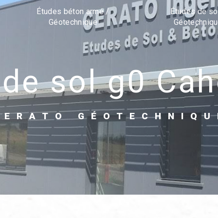
Études béton armé /
Études de so
Géotechnique
Géotechniq
tude sol g0 Ca
CERATO GÉOTECHNIQU