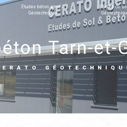
Études béton armé /
Études de so
Géotechnique
Géotechniq
 béton Tarn-et
CERATO GÉOTECHNIQU