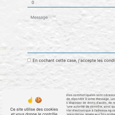
En cochant cette case, j'accepte les condi
** Les données personnelles communiquées sont nécessaires
traitants dans le seul but de répondre à votre message. 
ng.cerato@orange.fr. Vous disposez de droits d’accès, de rec
une réclamation auprès d’une autorité de contrôle, ainsi 
Ce site utilise des cookies
Foulayronnes ou par courrier électronique à l'adresse ng.c
et vous donne le contrôle
puis pendant la durée de prescription légale aux fins proba