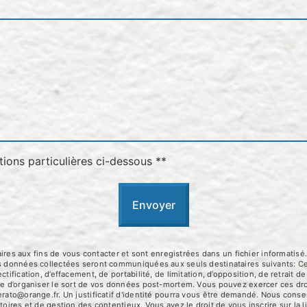
tions particulières ci-dessous **
Envoyer
 aux fins de vous contacter et sont enregistrées dans un fichier informatisé.
Les données collectées seront communiquées aux seuls destinataires suivants:
tification, d’effacement, de portabilité, de limitation, d’opposition, de retrait
que d’organiser le sort de vos données post-mortem. Vous pouvez exercer ces dro
erato@orange.fr. Un justificatif d'identité pourra vous être demandé. Nous con
toires et de gestion des contentieux. Vous avez le droit de vous inscrire sur la