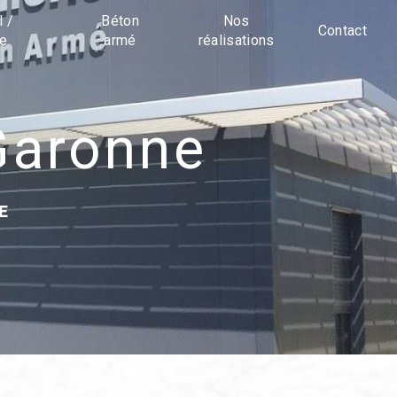
l /
Béton
Nos
Contact
ue
armé
réalisations
-Garonne
E