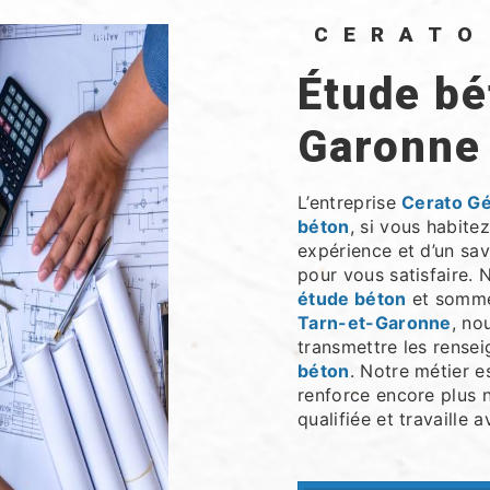
CERAT
étude béton à Tarn-et-
Garonne
L’entreprise
Cerato G
béton
, si vous habite
expérience et d’un sav
pour vous satisfaire.
étude béton
et sommes
Tarn-et-Garonne
, no
transmettre les rense
béton
. Notre métier e
renforce encore plus n
qualifiée et travaille 