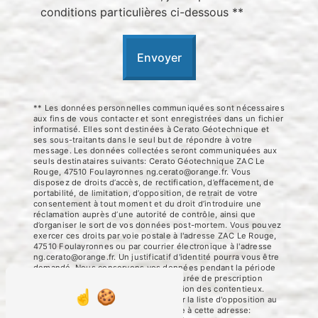
conditions particulières ci-dessous **
Envoyer
** Les données personnelles communiquées sont nécessaires
aux fins de vous contacter et sont enregistrées dans un fichier
informatisé. Elles sont destinées à Cerato Géotechnique et
ses sous-traitants dans le seul but de répondre à votre
message. Les données collectées seront communiquées aux
seuls destinataires suivants: Cerato Géotechnique ZAC Le
Rouge, 47510 Foulayronnes ng.cerato@orange.fr. Vous
disposez de droits d’accès, de rectification, d’effacement, de
portabilité, de limitation, d’opposition, de retrait de votre
consentement à tout moment et du droit d’introduire une
réclamation auprès d’une autorité de contrôle, ainsi que
d’organiser le sort de vos données post-mortem. Vous pouvez
exercer ces droits par voie postale à l'adresse ZAC Le Rouge,
47510 Foulayronnes ou par courrier électronique à l'adresse
ng.cerato@orange.fr. Un justificatif d'identité pourra vous être
demandé. Nous conservons vos données pendant la période
de prise de contact puis pendant la durée de prescription
légale aux fins probatoires et de gestion des contentieux.
Vous avez le droit de vous inscrire sur la liste d'opposition au
démarchage téléphonique, disponible à cette adresse: