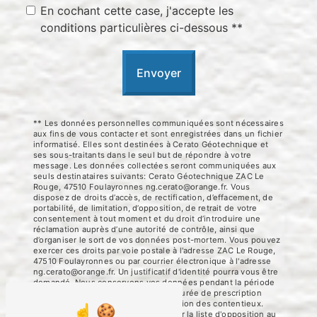
En cochant cette case, j'accepte les
conditions particulières ci-dessous **
Envoyer
** Les données personnelles communiquées sont nécessaires
aux fins de vous contacter et sont enregistrées dans un fichier
informatisé. Elles sont destinées à Cerato Géotechnique et
ses sous-traitants dans le seul but de répondre à votre
message. Les données collectées seront communiquées aux
seuls destinataires suivants: Cerato Géotechnique ZAC Le
Rouge, 47510 Foulayronnes ng.cerato@orange.fr. Vous
disposez de droits d’accès, de rectification, d’effacement, de
portabilité, de limitation, d’opposition, de retrait de votre
consentement à tout moment et du droit d’introduire une
réclamation auprès d’une autorité de contrôle, ainsi que
d’organiser le sort de vos données post-mortem. Vous pouvez
exercer ces droits par voie postale à l'adresse ZAC Le Rouge,
47510 Foulayronnes ou par courrier électronique à l'adresse
ng.cerato@orange.fr. Un justificatif d'identité pourra vous être
demandé. Nous conservons vos données pendant la période
de prise de contact puis pendant la durée de prescription
légale aux fins probatoires et de gestion des contentieux.
Vous avez le droit de vous inscrire sur la liste d'opposition au