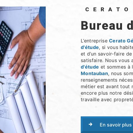
CERAT
bureau 
L’entreprise
Cerato G
d'étude
, si vous habi
et d’un savoir-faire d
satisfaire. Nous vous
d'étude
et sommes à l’
Montauban
, nous som
renseignements nécess
métier est avant tout 
encore plus notre dési
travaille avec propreté
En savoir plus