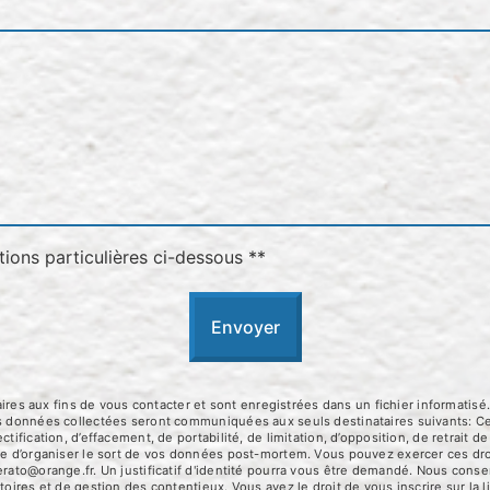
tions particulières ci-dessous **
Envoyer
 aux fins de vous contacter et sont enregistrées dans un fichier informatisé.
Les données collectées seront communiquées aux seuls destinataires suivants:
tification, d’effacement, de portabilité, de limitation, d’opposition, de retrait
que d’organiser le sort de vos données post-mortem. Vous pouvez exercer ces dro
erato@orange.fr. Un justificatif d'identité pourra vous être demandé. Nous con
toires et de gestion des contentieux. Vous avez le droit de vous inscrire sur la