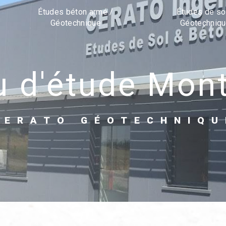
Études béton armé /
Études de so
Géotechnique
Géotechniq
au d'étude Mon
CERATO GÉOTECHNIQU