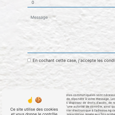
En cochant cette case, j'accepte les condi
** Les données personnelles communiquées sont nécessaires
traitants dans le seul but de répondre à votre message. 
ng.cerato@orange.fr. Vous disposez de droits d’accès, de rec
une réclamation auprès d’une autorité de contrôle, ainsi 
Ce site utilise des cookies
Foulayronnes ou par courrier électronique à l'adresse ng.c
et vous donne le contrôle
puis pendant la durée de prescription légale aux fins proba