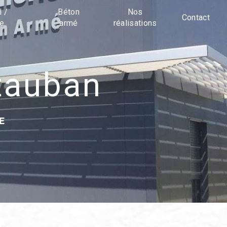
l /
Béton
Nos
Contact
ue
armé
réalisations
tauban
E