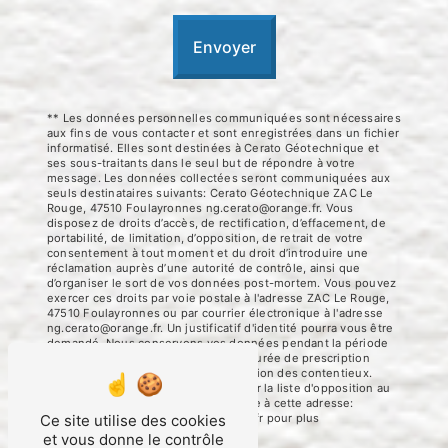
Envoyer
** Les données personnelles communiquées sont nécessaires
aux fins de vous contacter et sont enregistrées dans un fichier
informatisé. Elles sont destinées à Cerato Géotechnique et
ses sous-traitants dans le seul but de répondre à votre
message. Les données collectées seront communiquées aux
seuls destinataires suivants: Cerato Géotechnique ZAC Le
Rouge, 47510 Foulayronnes ng.cerato@orange.fr. Vous
disposez de droits d’accès, de rectification, d’effacement, de
portabilité, de limitation, d’opposition, de retrait de votre
consentement à tout moment et du droit d’introduire une
réclamation auprès d’une autorité de contrôle, ainsi que
d’organiser le sort de vos données post-mortem. Vous pouvez
exercer ces droits par voie postale à l'adresse ZAC Le Rouge,
47510 Foulayronnes ou par courrier électronique à l'adresse
ng.cerato@orange.fr. Un justificatif d'identité pourra vous être
demandé. Nous conservons vos données pendant la période
de prise de contact puis pendant la durée de prescription
légale aux fins probatoires et de gestion des contentieux.
Vous avez le droit de vous inscrire sur la liste d'opposition au
démarchage téléphonique, disponible à cette adresse:
Bloctel.gouv.fr
. Consultez le site cnil.fr pour plus
Ce site utilise des cookies
d’informations sur vos droits.
et vous donne le contrôle