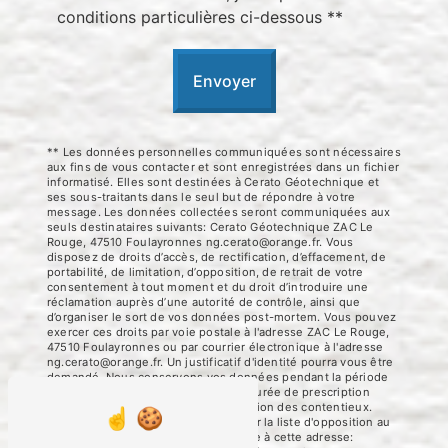
conditions particulières ci-dessous **
Envoyer
** Les données personnelles communiquées sont nécessaires
aux fins de vous contacter et sont enregistrées dans un fichier
informatisé. Elles sont destinées à Cerato Géotechnique et
ses sous-traitants dans le seul but de répondre à votre
message. Les données collectées seront communiquées aux
seuls destinataires suivants: Cerato Géotechnique ZAC Le
Rouge, 47510 Foulayronnes ng.cerato@orange.fr. Vous
disposez de droits d’accès, de rectification, d’effacement, de
portabilité, de limitation, d’opposition, de retrait de votre
consentement à tout moment et du droit d’introduire une
réclamation auprès d’une autorité de contrôle, ainsi que
d’organiser le sort de vos données post-mortem. Vous pouvez
exercer ces droits par voie postale à l'adresse ZAC Le Rouge,
47510 Foulayronnes ou par courrier électronique à l'adresse
ng.cerato@orange.fr. Un justificatif d'identité pourra vous être
demandé. Nous conservons vos données pendant la période
de prise de contact puis pendant la durée de prescription
légale aux fins probatoires et de gestion des contentieux.
Vous avez le droit de vous inscrire sur la liste d'opposition au
démarchage téléphonique, disponible à cette adresse: