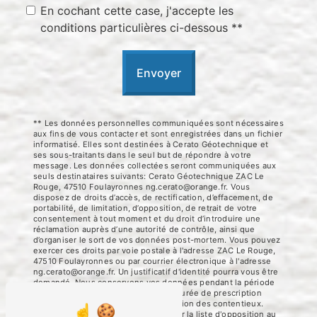
En cochant cette case, j'accepte les
conditions particulières ci-dessous **
Envoyer
** Les données personnelles communiquées sont nécessaires
aux fins de vous contacter et sont enregistrées dans un fichier
informatisé. Elles sont destinées à Cerato Géotechnique et
ses sous-traitants dans le seul but de répondre à votre
message. Les données collectées seront communiquées aux
seuls destinataires suivants: Cerato Géotechnique ZAC Le
Rouge, 47510 Foulayronnes ng.cerato@orange.fr. Vous
disposez de droits d’accès, de rectification, d’effacement, de
portabilité, de limitation, d’opposition, de retrait de votre
consentement à tout moment et du droit d’introduire une
réclamation auprès d’une autorité de contrôle, ainsi que
d’organiser le sort de vos données post-mortem. Vous pouvez
exercer ces droits par voie postale à l'adresse ZAC Le Rouge,
47510 Foulayronnes ou par courrier électronique à l'adresse
ng.cerato@orange.fr. Un justificatif d'identité pourra vous être
demandé. Nous conservons vos données pendant la période
de prise de contact puis pendant la durée de prescription
légale aux fins probatoires et de gestion des contentieux.
Vous avez le droit de vous inscrire sur la liste d'opposition au