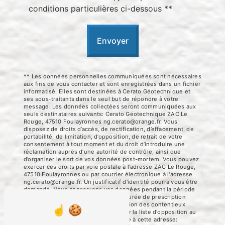
conditions particulières ci-dessous **
Envoyer
** Les données personnelles communiquées sont nécessaires
aux fins de vous contacter et sont enregistrées dans un fichier
informatisé. Elles sont destinées à Cerato Géotechnique et
ses sous-traitants dans le seul but de répondre à votre
message. Les données collectées seront communiquées aux
seuls destinataires suivants: Cerato Géotechnique ZAC Le
Rouge, 47510 Foulayronnes ng.cerato@orange.fr. Vous
disposez de droits d’accès, de rectification, d’effacement, de
portabilité, de limitation, d’opposition, de retrait de votre
consentement à tout moment et du droit d’introduire une
réclamation auprès d’une autorité de contrôle, ainsi que
d’organiser le sort de vos données post-mortem. Vous pouvez
exercer ces droits par voie postale à l'adresse ZAC Le Rouge,
47510 Foulayronnes ou par courrier électronique à l'adresse
ng.cerato@orange.fr. Un justificatif d'identité pourra vous être
demandé. Nous conservons vos données pendant la période
de prise de contact puis pendant la durée de prescription
légale aux fins probatoires et de gestion des contentieux.
Vous avez le droit de vous inscrire sur la liste d'opposition au
démarchage téléphonique, disponible à cette adresse: