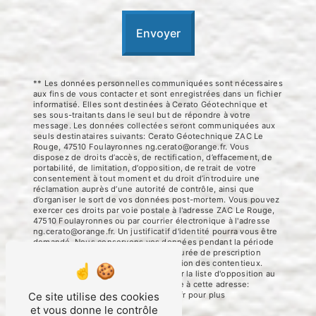
Envoyer
** Les données personnelles communiquées sont nécessaires
aux fins de vous contacter et sont enregistrées dans un fichier
informatisé. Elles sont destinées à Cerato Géotechnique et
ses sous-traitants dans le seul but de répondre à votre
message. Les données collectées seront communiquées aux
seuls destinataires suivants: Cerato Géotechnique ZAC Le
Rouge, 47510 Foulayronnes ng.cerato@orange.fr. Vous
disposez de droits d’accès, de rectification, d’effacement, de
portabilité, de limitation, d’opposition, de retrait de votre
consentement à tout moment et du droit d’introduire une
réclamation auprès d’une autorité de contrôle, ainsi que
d’organiser le sort de vos données post-mortem. Vous pouvez
exercer ces droits par voie postale à l'adresse ZAC Le Rouge,
47510 Foulayronnes ou par courrier électronique à l'adresse
ng.cerato@orange.fr. Un justificatif d'identité pourra vous être
demandé. Nous conservons vos données pendant la période
de prise de contact puis pendant la durée de prescription
légale aux fins probatoires et de gestion des contentieux.
Vous avez le droit de vous inscrire sur la liste d'opposition au
démarchage téléphonique, disponible à cette adresse:
Bloctel.gouv.fr
. Consultez le site cnil.fr pour plus
Ce site utilise des cookies
d’informations sur vos droits.
et vous donne le contrôle