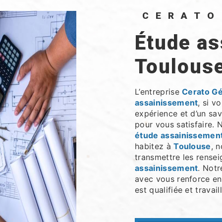
CERAT
étude assainissement à
Toulous
L’entreprise
Cerato G
assainissement
, si v
expérience et d’un sav
pour vous satisfaire.
étude assainissemen
habitez à
Toulouse
, 
transmettre les rense
assainissement
. Notr
avec vous renforce enc
est qualifiée et travai