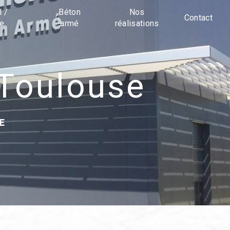
l /
Béton
Nos
Contact
ue
armé
réalisations
 Toulouse
E