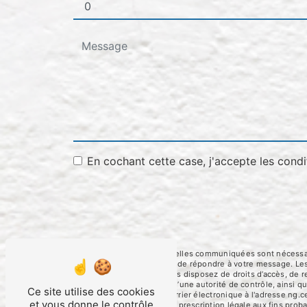
En cochant cette case, j'accepte les condi
** Les données personnelles communiquées sont nécessaires
traitants dans le seul but de répondre à votre message. 
ng.cerato@orange.fr. Vous disposez de droits d’accès, de rec
une réclamation auprès d’une autorité de contrôle, ainsi 
Ce site utilise des cookies
Foulayronnes ou par courrier électronique à l'adresse ng.c
et vous donne le contrôle
puis pendant la durée de prescription légale aux fins proba