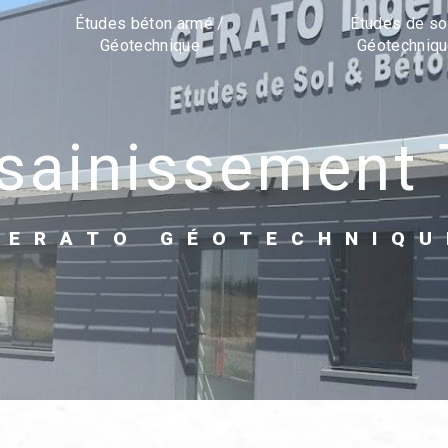
Études béton armé /
Études de so
Géotechnique
Géotechniq
ssainissement
CERATO GÉOTECHNIQU