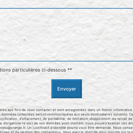
tions particulières ci-dessous **
Envoyer
 aux fins de vous contacter et sont enregistrées dans un fichier informatisé.
Les données collectées seront communiquées aux seuls destinataires suivants:
tification, d’effacement, de portabilité, de limitation, d’opposition, de retrait
que d’organiser le sort de vos données post-mortem. Vous pouvez exercer ces dro
erato@orange.fr. Un justificatif d'identité pourra vous être demandé. Nous con
toires et de gestion des contentieux. Vous avez le droit de vous inscrire sur la