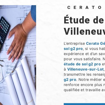
CERAT
étude de sol g2 pro à
Villeneu
L’entreprise
Cerato G
sol g2 pro
, si vous ha
expérience et d’un sav
pour vous satisfaire.
étude de sol g2 pro
et
à
Villeneuve-sur-Lot
transmettre les rense
g2 pro
. Notre métier 
renforce encore plus n
qualifiée et travaille 