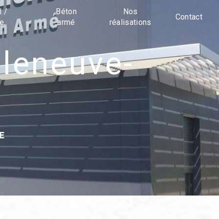
l /
Béton
Nos
Contact
ue
armé
réalisations
E