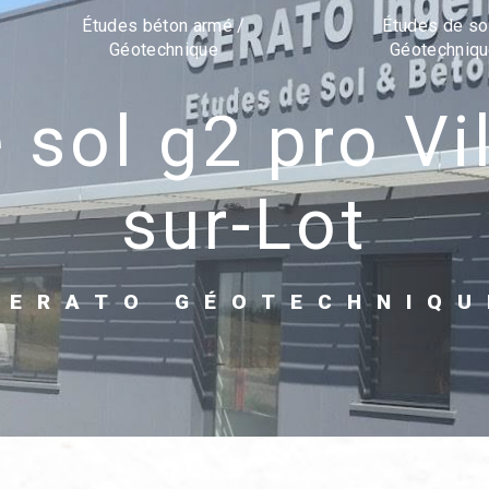
Études béton armé /
Études de so
Géotechnique
Géotechniq
sur-Lot
CERATO GÉOTECHNIQU