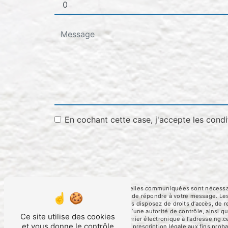
En cochant cette case, j'accepte les condi
** Les données personnelles communiquées sont nécessaires
traitants dans le seul but de répondre à votre message. 
ng.cerato@orange.fr. Vous disposez de droits d’accès, de rec
une réclamation auprès d’une autorité de contrôle, ainsi 
Ce site utilise des cookies
Foulayronnes ou par courrier électronique à l'adresse ng.c
et vous donne le contrôle
puis pendant la durée de prescription légale aux fins proba