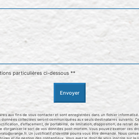
tions particulières ci-dessous **
Envoyer
 aux fins de vous contacter et sont enregistrées dans un fichier informatisé.
Les données collectées seront communiquées aux seuls destinataires suivants:
tification, d’effacement, de portabilité, de limitation, d’opposition, de retrait
que d’organiser le sort de vos données post-mortem. Vous pouvez exercer ces dro
erato@orange.fr. Un justificatif d'identité pourra vous être demandé. Nous con
toires et de gestion des contentieux. Vous avez le droit de vous inscrire sur la