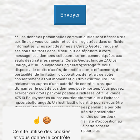
Envoyer
** Les données personnelles communiquées sont nécessaires
aux fins de vous contacter et sont enregistrées dans un fichier
informatisé. Elles sont destinées à Cerato Géotechnique et
ses sous-traitants dans le seul but de répondre à votre
message. Les données collectées seront communiquées aux
seuls destinataires suivants: Cerato Géotechnique ZAC Le
Rouge, 47510 Foulayronnes ng.cerato@orange.fr. Vous
disposez de droits d’accès, de rectification, d’effacement, de
portabilité, de limitation, d’opposition, de retrait de votre
consentement à tout moment et du droit d’introduire une
réclamation auprès d’une autorité de contrôle, ainsi que
d’organiser le sort de vos données post-mortem. Vous pouvez
exercer ces droits par voie postale à l'adresse ZAC Le Rouge,
47510 Foulayronnes ou par courrier électronique à l'adresse
ng.cerato@orange.fr. Un justificatif d'identité pourra vous être
demandé. Nous conservons vos données pendant la période
de prise de contact puis pendant la durée de prescription
légale aux fins probatoires et de gestion des contentieux.
Vous avez le droit de vous inscrire sur la liste d'opposition au
démarchage téléphonique, disponible à cette adresse:
Bloctel.gouv.fr
. Consultez le site cnil.fr pour plus
Ce site utilise des cookies
d’informations sur vos droits.
et vous donne le contrôle