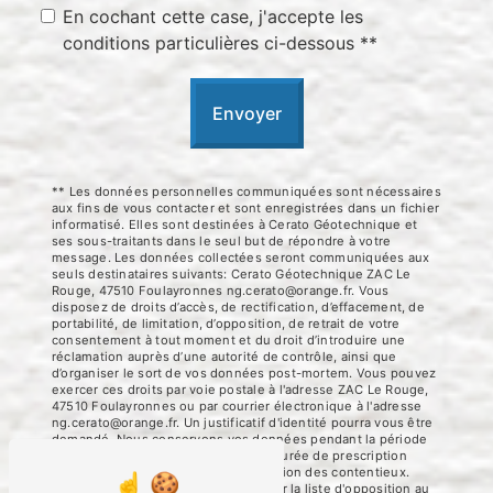
En cochant cette case, j'accepte les
conditions particulières ci-dessous **
Envoyer
** Les données personnelles communiquées sont nécessaires
aux fins de vous contacter et sont enregistrées dans un fichier
informatisé. Elles sont destinées à Cerato Géotechnique et
ses sous-traitants dans le seul but de répondre à votre
message. Les données collectées seront communiquées aux
seuls destinataires suivants: Cerato Géotechnique ZAC Le
Rouge, 47510 Foulayronnes ng.cerato@orange.fr. Vous
disposez de droits d’accès, de rectification, d’effacement, de
portabilité, de limitation, d’opposition, de retrait de votre
consentement à tout moment et du droit d’introduire une
réclamation auprès d’une autorité de contrôle, ainsi que
d’organiser le sort de vos données post-mortem. Vous pouvez
exercer ces droits par voie postale à l'adresse ZAC Le Rouge,
47510 Foulayronnes ou par courrier électronique à l'adresse
ng.cerato@orange.fr. Un justificatif d'identité pourra vous être
demandé. Nous conservons vos données pendant la période
de prise de contact puis pendant la durée de prescription
légale aux fins probatoires et de gestion des contentieux.
Vous avez le droit de vous inscrire sur la liste d'opposition au