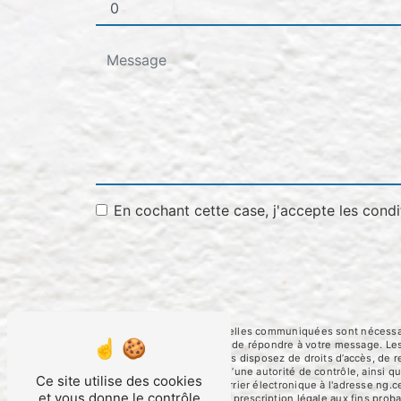
En cochant cette case, j'accepte les condi
** Les données personnelles communiquées sont nécessaires
traitants dans le seul but de répondre à votre message. 
ng.cerato@orange.fr. Vous disposez de droits d’accès, de rec
une réclamation auprès d’une autorité de contrôle, ainsi 
Ce site utilise des cookies
Foulayronnes ou par courrier électronique à l'adresse ng.c
et vous donne le contrôle
puis pendant la durée de prescription légale aux fins proba