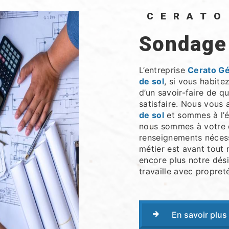
CERAT
sondage
L’entreprise
Cerato G
de sol
, si vous habite
d’un savoir-faire de q
satisfaire. Nous vous
de sol
et sommes à l’é
nous sommes à votre d
renseignements nécess
métier est avant tout 
encore plus notre dési
travaille avec propreté
En savoir plus