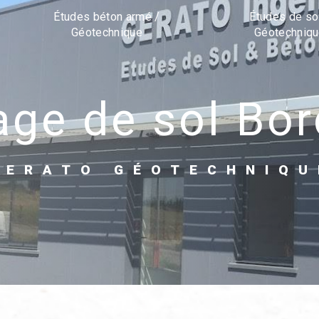
Études béton armé /
Études de so
Géotechnique
Géotechniq
age de sol Bo
CERATO GÉOTECHNIQU