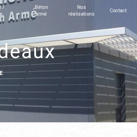
l /
Béton
Nos
Contact
ue
armé
réalisations
rdeaux
E