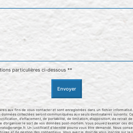
tions particulières ci-dessous **
Envoyer
 aux fins de vous contacter et sont enregistrées dans un fichier informatisé.
Les données collectées seront communiquées aux seuls destinataires suivants:
tification, d’effacement, de portabilité, de limitation, d’opposition, de retrait
que d’organiser le sort de vos données post-mortem. Vous pouvez exercer ces dro
erato@orange.fr. Un justificatif d'identité pourra vous être demandé. Nous con
toires et de gestion des contentieux. Vous avez le droit de vous inscrire sur la