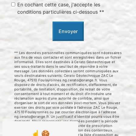
En cochant cette case, j'accepte les
conditions particulières ci-dessous **
Envoyer
** Les données personnelles communiquées sont nécessaires
aux fins de vous contacter et sont enregistrées dans un fichier
informatisé. Elles sont destinées à Cerato Géotechnique et
ses sous-traitants dans le seul but de répondre à votre
message. Les données collectées seront communiquées aux
seuls destinataires suivants: Cerato Géotechnique ZAC Le
Rouge, 47510 Foulayronnes ng.cerato@orange.fr. Vous
disposez de droits d’accès, de rectification, d’effacement, de
portabilité, de limitation, d’opposition, de retrait de votre
consentement à tout moment et du droit d’introduire une
réclamation auprès d’une autorité de contrôle, ainsi que
d’organiser le sort de vos données post-mortem. Vous pouvez
exercer ces droits par voie postale à l'adresse ZAC Le Rouge,
47510 Foulayronnes ou par courrier électronique à l'adresse
ng.cerato@orange.fr. Un justificatif d'identité pourra vous être
demandé. Nous conservons vos données pendant la période
de prise de contact puis pendant la durée de prescription
légale aux fins probatoires et de gestion des contentieux.
Vous avez le droit de vous inscrire sur la liste d'opposition au