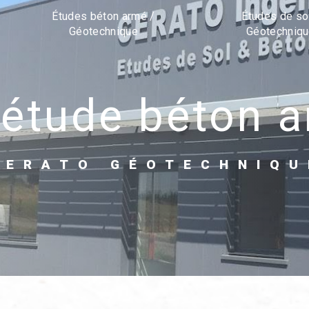
Études béton armé /
Études de so
Géotechnique
Géotechniq
d'étude béton 
CERATO GÉOTECHNIQU