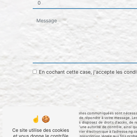
En cochant cette case, j'accepte les condi
** Les données personnelles communiquées sont nécessaires
traitants dans le seul but de répondre à votre message. 
ng.cerato@orange.fr. Vous disposez de droits d’accès, de rec
une réclamation auprès d’une autorité de contrôle, ainsi 
Ce site utilise des cookies
Foulayronnes ou par courrier électronique à l'adresse ng.c
et vous donne le contrôle
puis pendant la durée de prescription légale aux fins proba