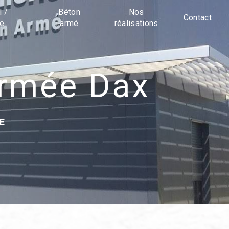
l /
Béton
Nos
Contact
ue
armé
réalisations
armée Dax
E