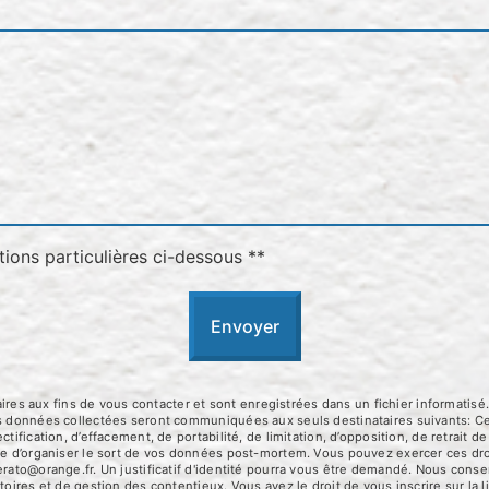
tions particulières ci-dessous **
Envoyer
 aux fins de vous contacter et sont enregistrées dans un fichier informatisé.
Les données collectées seront communiquées aux seuls destinataires suivants:
tification, d’effacement, de portabilité, de limitation, d’opposition, de retrait
que d’organiser le sort de vos données post-mortem. Vous pouvez exercer ces dro
erato@orange.fr. Un justificatif d'identité pourra vous être demandé. Nous con
toires et de gestion des contentieux. Vous avez le droit de vous inscrire sur la